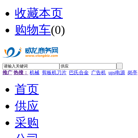
收藏本页
购物车
(
0
)
推广
热搜：
机械
剪板机刀片
巴氏合金
广告机
ups电源
岗亭
首页
供应
采购