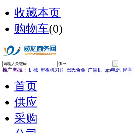
收藏本页
购物车
(
0
)
推广
热搜：
机械
剪板机刀片
巴氏合金
广告机
ups电源
岗亭
首页
供应
采购