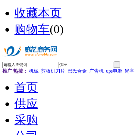
收藏本页
购物车
(
0
)
推广
热搜：
机械
剪板机刀片
巴氏合金
广告机
ups电源
岗亭
首页
供应
采购