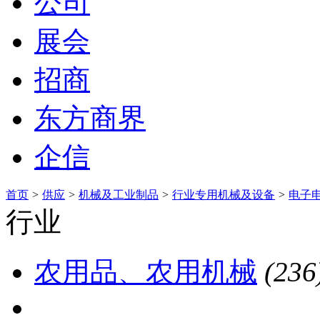
公司
展会
招商
东方商界
企信
首页
>
供应
>
机械及工业制品
>
行业专用机械及设备
>
电子
行业
农用品、农用机械
(236