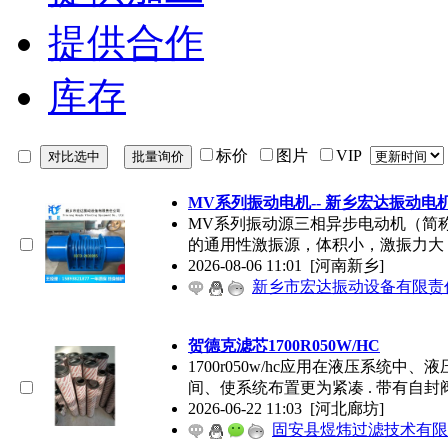
提供合作
库存
标价
图片
VIP
MV系列振动电机-- 新乡宏达振动电
MV系列振动源三相异步电动机（简
的通用性激振源，体积小，激振力大
2026-08-06 11:01
[河南新乡]
新乡市宏达振动设备有限责
贺德克滤芯1700R050W/HC
1700r050w/hc应用在液压系统
间、使系统布置更为紧凑 . 带有自封
2026-06-22 11:03
[河北廊坊]
固安县煜炜过滤技术有限